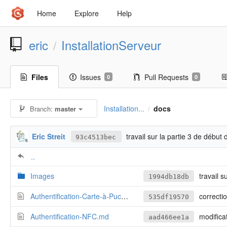
Home
Explore
Help
eric
InstallationServeur
/
Files
Issues
Pull Requests
0
0
Installation...
docs
Branch:
master
/
Eric Streit
travail sur la partie 3 de début
93c4513bec
..
Images
travail su
1994db18db
Authentification-Carte-à-Puce.md
correctio
535df19570
Authentification-NFC.md
modification d
aad466ee1a