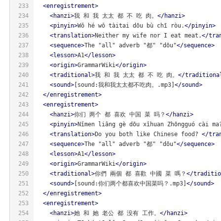
233
<
enregistrement
>
234
<
hanzi
>
我 和 我 太太 都 不 吃 肉。
</
hanzi
>
235
<
pinyin
>
Wǒ hé wǒ tàitai dōu bù chī ròu.
</
pinyin
>
236
<
translation
>
Neither my wife nor I eat meat.
</
tra
237
<
sequence
>
The "all" adverb "都" "dōu"
</
sequence
>
238
<
lesson
>
A1
</
lesson
>
239
<
origin
>
GrammarWiki
</
origin
>
240
<
traditional
>
我 和 我 太太 都 不 吃 肉。
</
traditiona
241
<
sound
>
[sound:我和我太太都不吃肉。.mp3]
</
sound
>
242
</
enregistrement
>
243
<
enregistrement
>
244
<
hanzi
>
你们 两个 都 喜欢 中国 菜 吗？
</
hanzi
>
245
<
pinyin
>
Nǐmen liǎng gè dōu xǐhuan Zhōngguó cài ma
246
<
translation
>
Do you both like Chinese food? 
</
tra
247
<
sequence
>
The "all" adverb "都" "dōu"
</
sequence
>
248
<
lesson
>
A1
</
lesson
>
249
<
origin
>
GrammarWiki
</
origin
>
250
<
traditional
>
你們 兩個 都 喜歡 中國 菜 嗎？
</
traditio
251
<
sound
>
[sound:你们两个都喜欢中国菜吗？.mp3]
</
sound
>
252
</
enregistrement
>
253
<
enregistrement
>
254
<
hanzi
>
她 和 她 老公 都 没有 工作。
</
hanzi
>