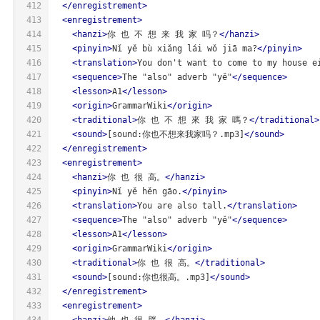
412
</
enregistrement
>
413
<
enregistrement
>
414
<
hanzi
>
你 也 不 想 来 我 家 吗？
</
hanzi
>
415
<
pinyin
>
Nǐ yě bù xiǎng lái wǒ jiā ma?
</
pinyin
>
416
<
translation
>
You don't want to come to my house e
417
<
sequence
>
The "also" adverb "yě"
</
sequence
>
418
<
lesson
>
A1
</
lesson
>
419
<
origin
>
GrammarWiki
</
origin
>
420
<
traditional
>
你 也 不 想 來 我 家 嗎？
</
traditional
>
421
<
sound
>
[sound:你也不想来我家吗？.mp3]
</
sound
>
422
</
enregistrement
>
423
<
enregistrement
>
424
<
hanzi
>
你 也 很 高。
</
hanzi
>
425
<
pinyin
>
Nǐ yě hěn gāo.
</
pinyin
>
426
<
translation
>
You are also tall.
</
translation
>
427
<
sequence
>
The "also" adverb "yě"
</
sequence
>
428
<
lesson
>
A1
</
lesson
>
429
<
origin
>
GrammarWiki
</
origin
>
430
<
traditional
>
你 也 很 高。
</
traditional
>
431
<
sound
>
[sound:你也很高。.mp3]
</
sound
>
432
</
enregistrement
>
433
<
enregistrement
>
434
<
hanzi
>
他 也 很 胖。
</
hanzi
>