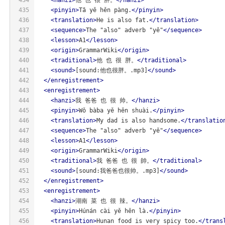
435
<
pinyin
>
Tā yě hěn pàng.
</
pinyin
>
436
<
translation
>
He is also fat.
</
translation
>
437
<
sequence
>
The "also" adverb "yě"
</
sequence
>
438
<
lesson
>
A1
</
lesson
>
439
<
origin
>
GrammarWiki
</
origin
>
440
<
traditional
>
他 也 很 胖。
</
traditional
>
441
<
sound
>
[sound:他也很胖。.mp3]
</
sound
>
442
</
enregistrement
>
443
<
enregistrement
>
444
<
hanzi
>
我 爸爸 也 很 帅。
</
hanzi
>
445
<
pinyin
>
Wǒ bàba yě hěn shuài.
</
pinyin
>
446
<
translation
>
My dad is also handsome.
</
translatio
447
<
sequence
>
The "also" adverb "yě"
</
sequence
>
448
<
lesson
>
A1
</
lesson
>
449
<
origin
>
GrammarWiki
</
origin
>
450
<
traditional
>
我 爸爸 也 很 帥。
</
traditional
>
451
<
sound
>
[sound:我爸爸也很帅。.mp3]
</
sound
>
452
</
enregistrement
>
453
<
enregistrement
>
454
<
hanzi
>
湖南 菜 也 很 辣。
</
hanzi
>
455
<
pinyin
>
Húnán cài yě hěn là.
</
pinyin
>
456
<
translation
>
Hunan food is very spicy too.
</
trans