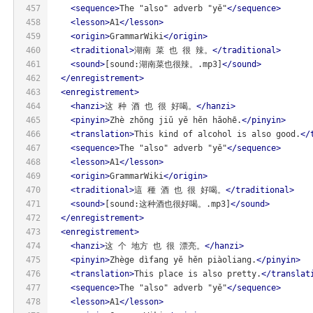
457
<
sequence
>
The "also" adverb "yě"
</
sequence
>
458
<
lesson
>
A1
</
lesson
>
459
<
origin
>
GrammarWiki
</
origin
>
460
<
traditional
>
湖南 菜 也 很 辣。
</
traditional
>
461
<
sound
>
[sound:湖南菜也很辣。.mp3]
</
sound
>
462
</
enregistrement
>
463
<
enregistrement
>
464
<
hanzi
>
这 种 酒 也 很 好喝。
</
hanzi
>
465
<
pinyin
>
Zhè zhǒng jiǔ yě hěn hǎohē.
</
pinyin
>
466
<
translation
>
This kind of alcohol is also good.
</
467
<
sequence
>
The "also" adverb "yě"
</
sequence
>
468
<
lesson
>
A1
</
lesson
>
469
<
origin
>
GrammarWiki
</
origin
>
470
<
traditional
>
這 種 酒 也 很 好喝。
</
traditional
>
471
<
sound
>
[sound:这种酒也很好喝。.mp3]
</
sound
>
472
</
enregistrement
>
473
<
enregistrement
>
474
<
hanzi
>
这 个 地方 也 很 漂亮。
</
hanzi
>
475
<
pinyin
>
Zhège dìfang yě hěn piàoliang.
</
pinyin
>
476
<
translation
>
This place is also pretty.
</
translat
477
<
sequence
>
The "also" adverb "yě"
</
sequence
>
478
<
lesson
>
A1
</
lesson
>