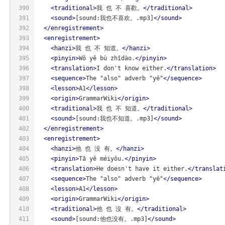
390
<
traditional
>
我 也 不 喜歡。
</
traditional
>
391
<
sound
>
[sound:我也不喜欢。.mp3]
</
sound
>
392
</
enregistrement
>
393
<
enregistrement
>
394
<
hanzi
>
我 也 不 知道。
</
hanzi
>
395
<
pinyin
>
Wǒ yě bù zhīdào.
</
pinyin
>
396
<
translation
>
I don't know either.
</
translation
>
397
<
sequence
>
The "also" adverb "yě"
</
sequence
>
398
<
lesson
>
A1
</
lesson
>
399
<
origin
>
GrammarWiki
</
origin
>
400
<
traditional
>
我 也 不 知道。
</
traditional
>
401
<
sound
>
[sound:我也不知道。.mp3]
</
sound
>
402
</
enregistrement
>
403
<
enregistrement
>
404
<
hanzi
>
他 也 没 有。
</
hanzi
>
405
<
pinyin
>
Tā yě méiyǒu.
</
pinyin
>
406
<
translation
>
He doesn't have it either.
</
translat
407
<
sequence
>
The "also" adverb "yě"
</
sequence
>
408
<
lesson
>
A1
</
lesson
>
409
<
origin
>
GrammarWiki
</
origin
>
410
<
traditional
>
他 也 沒 有。
</
traditional
>
411
<
sound
>
[sound:他也没有。.mp3]
</
sound
>