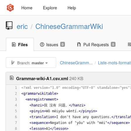
Home
Explore
Help
eric
ChineseGrammarWiki
/
Files
Issues
Pull Requests
0
0
ChineseGramm...
Liste-mots-forma
Branch:
master
/
Grammar-wiki-A1.csv.xml
240 KB
1
<?xml version="1.0" encoding="UTF-8" standalone="yes"
2
<
grammarwikitable
>
3
<
enregistrement
>
4
<
hanzi
>
我 没有 问题。
</
hanzi
>
5
<
pinyin
>
Wǒ méiyǒu wèntí.
</
pinyin
>
6
<
translation
>
I don't have any questions.
</
transla
7
<
sequence
>
Negation of "yǒu" with "méi"
</
sequence
>
8
<
lesson
>
A1
</
lesson
>