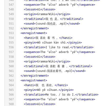
547
<
sequence
>
The "also" adverb "yě"
</
sequence
>
548
<
lesson
>
A1
</
lesson
>
549
<
origin
>
GrammarWiki
</
origin
>
550
<
traditional
>
我 也 是。
</
traditional
>
551
<
sound
>
[sound:我也是。.mp3]
</
sound
>
552
</
enregistrement
>
553
<
enregistrement
>
554
<
hanzi
>
我 喜欢 看 书 。
</
hanzi
>
555
<
pinyin
>
Wǒ xǐhuan kàn shū.
</
pinyin
>
556
<
translation
>
I like to read.
</
translation
>
557
<
sequence
>
The "also" adverb "yě"
</
sequence
>
558
<
lesson
>
A1
</
lesson
>
559
<
origin
>
GrammarWiki
</
origin
>
560
<
traditional
>
我 喜歡 看 書 。
</
traditional
>
561
<
sound
>
[sound:我喜欢看书。.mp3]
</
sound
>
562
</
enregistrement
>
563
<
enregistrement
>
564
<
hanzi
>
我  也 喜欢。
</
hanzi
>
565
<
pinyin
>
Wǒ yě xǐhuan.
</
pinyin
>
566
<
translation
>
Me too. / So do I.
</
translation
>
567
<
sequence
>
The "also" adverb "yě"
</
sequence
>
568
<
lesson
>
A1
</
lesson
>