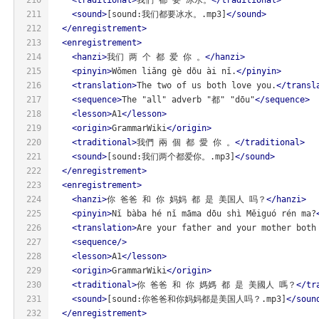
211
<
sound
>
[sound:我们都要冰水。.mp3]
</
sound
>
212
</
enregistrement
>
213
<
enregistrement
>
214
<
hanzi
>
我们 两 个 都 爱 你 。
</
hanzi
>
215
<
pinyin
>
Wǒmen liǎng gè dōu ài nǐ.
</
pinyin
>
216
<
translation
>
The two of us both love you.
</
transl
217
<
sequence
>
The "all" adverb "都" "dōu"
</
sequence
>
218
<
lesson
>
A1
</
lesson
>
219
<
origin
>
GrammarWiki
</
origin
>
220
<
traditional
>
我們 兩 個 都 愛 你 。
</
traditional
>
221
<
sound
>
[sound:我们两个都爱你。.mp3]
</
sound
>
222
</
enregistrement
>
223
<
enregistrement
>
224
<
hanzi
>
你 爸爸 和 你 妈妈 都 是 美国人 吗？
</
hanzi
>
225
<
pinyin
>
Nǐ bàba hé nǐ māma dōu shì Měiguó rén ma?
226
<
translation
>
Are your father and your mother both
227
<
sequence
/>
228
<
lesson
>
A1
</
lesson
>
229
<
origin
>
GrammarWiki
</
origin
>
230
<
traditional
>
你 爸爸 和 你 媽媽 都 是 美國人 嗎？
</
tr
231
<
sound
>
[sound:你爸爸和你妈妈都是美国人吗？.mp3]
</
soun
232
</
enregistrement
>