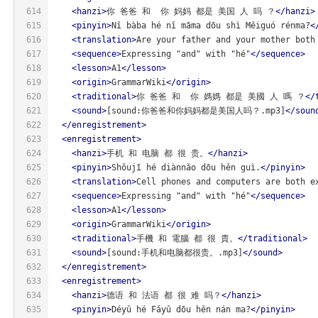
614
<
hanzi
>
你 爸爸 和  你 妈妈 都是 美国 人 吗 ？
</
hanzi
>
615
<
pinyin
>
Nǐ bàba hé nǐ māma dōu shì Měiguó rénma?
<
616
<
translation
>
Are your father and your mother both
617
<
sequence
>
Expressing "and" with "hé"
</
sequence
>
618
<
lesson
>
A1
</
lesson
>
619
<
origin
>
GrammarWiki
</
origin
>
620
<
traditional
>
你 爸爸 和  你 媽媽 都是 美國 人 嗎 ？
</
621
<
sound
>
[sound:你爸爸和你妈妈都是美国人吗？.mp3]
</
soun
622
</
enregistrement
>
623
<
enregistrement
>
624
<
hanzi
>
手机 和 电脑 都 很 贵。
</
hanzi
>
625
<
pinyin
>
Shǒujī hé diànnǎo dōu hěn guì.
</
pinyin
>
626
<
translation
>
Cell phones and computers are both e
627
<
sequence
>
Expressing "and" with "hé"
</
sequence
>
628
<
lesson
>
A1
</
lesson
>
629
<
origin
>
GrammarWiki
</
origin
>
630
<
traditional
>
手機 和 電腦 都 很 貴。
</
traditional
>
631
<
sound
>
[sound:手机和电脑都很贵。.mp3]
</
sound
>
632
</
enregistrement
>
633
<
enregistrement
>
634
<
hanzi
>
德语 和 法语 都 很 难 吗？
</
hanzi
>
635
<
pinyin
>
Déyǔ hé Fǎyǔ dōu hěn nán ma?
</
pinyin
>