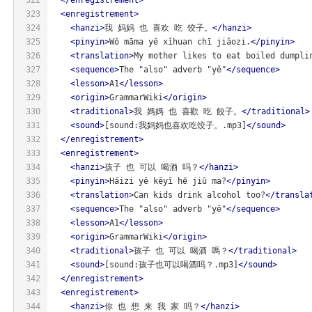
323
<
enregistrement
>
324
<
hanzi
>
我 妈妈 也 喜欢 吃 饺子。
</
hanzi
>
325
<
pinyin
>
Wǒ māma yě xǐhuan chī jiǎozi.
</
pinyin
>
326
<
translation
>
My mother likes to eat boiled dumpli
327
<
sequence
>
The "also" adverb "yě"
</
sequence
>
328
<
lesson
>
A1
</
lesson
>
329
<
origin
>
GrammarWiki
</
origin
>
330
<
traditional
>
我 媽媽 也 喜歡 吃 餃子。
</
traditional
>
331
<
sound
>
[sound:我妈妈也喜欢吃饺子。.mp3]
</
sound
>
332
</
enregistrement
>
333
<
enregistrement
>
334
<
hanzi
>
孩子 也 可以 喝酒 吗？
</
hanzi
>
335
<
pinyin
>
Háizi yě kěyǐ hē jiǔ ma?
</
pinyin
>
336
<
translation
>
Can kids drink alcohol too?
</
transla
337
<
sequence
>
The "also" adverb "yě"
</
sequence
>
338
<
lesson
>
A1
</
lesson
>
339
<
origin
>
GrammarWiki
</
origin
>
340
<
traditional
>
孩子 也 可以 喝酒 嗎？
</
traditional
>
341
<
sound
>
[sound:孩子也可以喝酒吗？.mp3]
</
sound
>
342
</
enregistrement
>
343
<
enregistrement
>
344
<
hanzi
>
你 也 想 来 我 家 吗？
</
hanzi
>