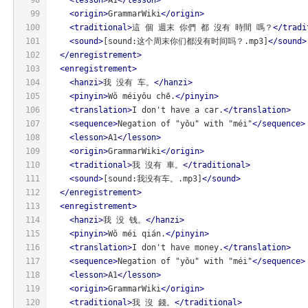
99
<
origin
>
GrammarWiki
</
origin
>
100
<
traditional
>
這 個 週末 你們 都 沒有 時間 嗎？
</
tradi
101
<
sound
>
[sound:这个周末你们都没有时间吗？.mp3]
</
sound
>
102
</
enregistrement
>
103
<
enregistrement
>
104
<
hanzi
>
我 没有 车。
</
hanzi
>
105
<
pinyin
>
Wǒ méiyǒu chē.
</
pinyin
>
106
<
translation
>
I don't have a car.
</
translation
>
107
<
sequence
>
Negation of "yǒu" with "méi"
</
sequence
>
108
<
lesson
>
A1
</
lesson
>
109
<
origin
>
GrammarWiki
</
origin
>
110
<
traditional
>
我 沒有 車。
</
traditional
>
111
<
sound
>
[sound:我没有车。.mp3]
</
sound
>
112
</
enregistrement
>
113
<
enregistrement
>
114
<
hanzi
>
我 没 钱。
</
hanzi
>
115
<
pinyin
>
Wǒ méi qián.
</
pinyin
>
116
<
translation
>
I don't have money.
</
translation
>
117
<
sequence
>
Negation of "yǒu" with "méi"
</
sequence
>
118
<
lesson
>
A1
</
lesson
>
119
<
origin
>
GrammarWiki
</
origin
>
120
<
traditional
>
我 沒 錢。
</
traditional
>