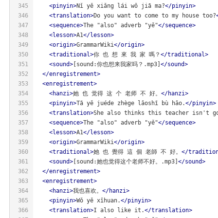
345
<
pinyin
>
Nǐ yě xiǎng lái wǒ jiā ma?
</
pinyin
>
346
<
translation
>
Do you want to come to my house too?
347
<
sequence
>
The "also" adverb "yě"
</
sequence
>
348
<
lesson
>
A1
</
lesson
>
349
<
origin
>
GrammarWiki
</
origin
>
350
<
traditional
>
你 也 想 來 我 家 嗎？
</
traditional
>
351
<
sound
>
[sound:你也想来我家吗？.mp3]
</
sound
>
352
</
enregistrement
>
353
<
enregistrement
>
354
<
hanzi
>
她 也 觉得 这 个 老师 不 好。
</
hanzi
>
355
<
pinyin
>
Tā yě juéde zhège lǎoshī bù hǎo.
</
pinyin
>
356
<
translation
>
She also thinks this teacher isn't g
357
<
sequence
>
The "also" adverb "yě"
</
sequence
>
358
<
lesson
>
A1
</
lesson
>
359
<
origin
>
GrammarWiki
</
origin
>
360
<
traditional
>
她 也 覺得 這 個 老師 不 好。
</
traditio
361
<
sound
>
[sound:她也觉得这个老师不好。.mp3]
</
sound
>
362
</
enregistrement
>
363
<
enregistrement
>
364
<
hanzi
>
我也喜欢。
</
hanzi
>
365
<
pinyin
>
Wǒ yě xǐhuan.
</
pinyin
>
366
<
translation
>
I also like it.
</
translation
>