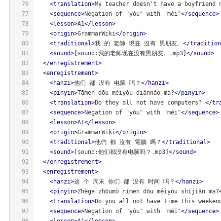
76
<
translation
>
My teacher doesn't have a boyfriend 
77
<
sequence
>
Negation of "yǒu" with "méi"
</
sequence
>
78
<
lesson
>
A1
</
lesson
>
79
<
origin
>
GrammarWiki
</
origin
>
80
<
traditional
>
我 的 老師 現在 沒有 男朋友。
</
tradition
81
<
sound
>
[sound:我的老师现在没有男朋友。.mp3]
</
sound
>
82
</
enregistrement
>
83
<
enregistrement
>
84
<
hanzi
>
他们 都 没有 电脑 吗？
</
hanzi
>
85
<
pinyin
>
Tāmen dōu méiyǒu diànnǎo ma?
</
pinyin
>
86
<
translation
>
Do they all not have computers? 
</
tr
87
<
sequence
>
Negation of "yǒu" with "méi"
</
sequence
>
88
<
lesson
>
A1
</
lesson
>
89
<
origin
>
GrammarWiki
</
origin
>
90
<
traditional
>
他們 都 沒有 電腦 嗎？
</
traditional
>
91
<
sound
>
[sound:他们都没有电脑吗？.mp3]
</
sound
>
92
</
enregistrement
>
93
<
enregistrement
>
94
<
hanzi
>
这 个 周末 你们 都 没有 时间 吗？
</
hanzi
>
95
<
pinyin
>
Zhège zhōumò nǐmen dōu méiyǒu shíjiān ma?
96
<
translation
>
Do you all not have time this weeken
97
<
sequence
>
Negation of "yǒu" with "méi"
</
sequence
>
98
<
lesson
>
A1
</
lesson
>