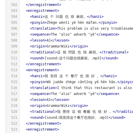
502
</
enregistrement
>
503
<
enregistrement
>
504
<
hanzi
>
这 个 问题 也 很 麻烦。
</
hanzi
>
505
<
pinyin
>
Zhège wèntí yě hěn máfan.
</
pinyin
>
506
<
translation
>
This problem is also very troublesom
507
<
sequence
>
The "also" adverb "yě"
</
sequence
>
508
<
lesson
>
A1
</
lesson
>
509
<
origin
>
GrammarWiki
</
origin
>
510
<
traditional
>
這 個 問題 也 很 麻煩。
</
traditional
>
511
<
sound
>
[sound:这个问题也很麻烦。.mp3]
</
sound
>
512
</
enregistrement
>
513
<
enregistrement
>
514
<
hanzi
>
我 觉得 这 个 餐厅 也 很 好 。
</
hanzi
>
515
<
pinyin
>
Wǒ juéde zhège cāntīng yě hěn hǎo.
</
pinyi
516
<
translation
>
I think that this restaurant is also
517
<
sequence
>
The "also" adverb "yě"
</
sequence
>
518
<
lesson
>
A1
</
lesson
>
519
<
origin
>
GrammarWiki
</
origin
>
520
<
traditional
>
我 覺得 這 個 餐廳 也 很 好 。
</
traditi
521
<
sound
>
[sound:我觉得这个餐厅也很好。.mp3]
</
sound
>
522
</
enregistrement
>
523
<
enregistrement
>