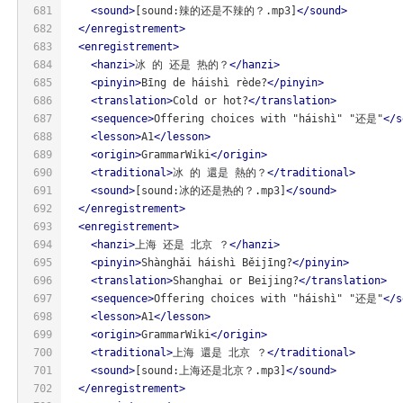
681
<
sound
>
[sound:辣的还是不辣的？.mp3]
</
sound
>
682
</
enregistrement
>
683
<
enregistrement
>
684
<
hanzi
>
冰 的 还是 热的？
</
hanzi
>
685
<
pinyin
>
Bīng de háishì rède?
</
pinyin
>
686
<
translation
>
Cold or hot?
</
translation
>
687
<
sequence
>
Offering choices with "háishì" "还是"
</
s
688
<
lesson
>
A1
</
lesson
>
689
<
origin
>
GrammarWiki
</
origin
>
690
<
traditional
>
冰 的 還是 熱的？
</
traditional
>
691
<
sound
>
[sound:冰的还是热的？.mp3]
</
sound
>
692
</
enregistrement
>
693
<
enregistrement
>
694
<
hanzi
>
上海 还是 北京 ？
</
hanzi
>
695
<
pinyin
>
Shànghǎi háishì Běijīng?
</
pinyin
>
696
<
translation
>
Shanghai or Beijing?
</
translation
>
697
<
sequence
>
Offering choices with "háishì" "还是"
</
s
698
<
lesson
>
A1
</
lesson
>
699
<
origin
>
GrammarWiki
</
origin
>
700
<
traditional
>
上海 還是 北京 ？
</
traditional
>
701
<
sound
>
[sound:上海还是北京？.mp3]
</
sound
>
702
</
enregistrement
>