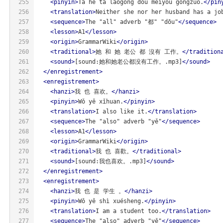
255
<
pinyin
>
Tā hé tā lǎogōng dōu méiyǒu gōngzuò.
</
pin
256
<
translation
>
Neither she nor her husband has a jo
257
<
sequence
>
The "all" adverb "都" "dōu"
</
sequence
>
258
<
lesson
>
A1
</
lesson
>
259
<
origin
>
GrammarWiki
</
origin
>
260
<
traditional
>
她 和 她 老公 都 沒有 工作。
</
tradition
261
<
sound
>
[sound:她和她老公都没有工作。.mp3]
</
sound
>
262
</
enregistrement
>
263
<
enregistrement
>
264
<
hanzi
>
我 也 喜欢。
</
hanzi
>
265
<
pinyin
>
Wǒ yě xǐhuan.
</
pinyin
>
266
<
translation
>
I also like it.
</
translation
>
267
<
sequence
>
The "also" adverb "yě"
</
sequence
>
268
<
lesson
>
A1
</
lesson
>
269
<
origin
>
GrammarWiki
</
origin
>
270
<
traditional
>
我 也 喜歡。
</
traditional
>
271
<
sound
>
[sound:我也喜欢。.mp3]
</
sound
>
272
</
enregistrement
>
273
<
enregistrement
>
274
<
hanzi
>
我 也 是 学生 。
</
hanzi
>
275
<
pinyin
>
Wǒ yě shì xuésheng.
</
pinyin
>
276
<
translation
>
I am a student too.
</
translation
>
277
<
sequence
>
The "also" adverb "yě"
</
sequence
>