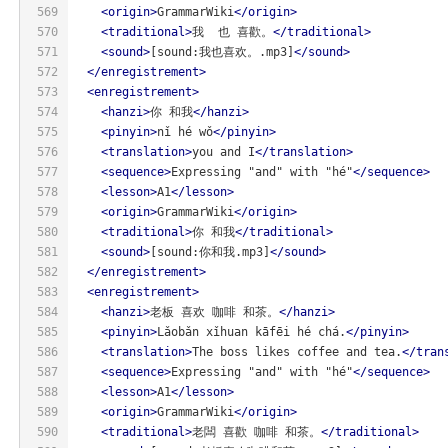
569
<
origin
>
GrammarWiki
</
origin
>
570
<
traditional
>
我  也 喜歡。
</
traditional
>
571
<
sound
>
[sound:我也喜欢。.mp3]
</
sound
>
572
</
enregistrement
>
573
<
enregistrement
>
574
<
hanzi
>
你 和我
</
hanzi
>
575
<
pinyin
>
nǐ hé wǒ
</
pinyin
>
576
<
translation
>
you and I
</
translation
>
577
<
sequence
>
Expressing "and" with "hé"
</
sequence
>
578
<
lesson
>
A1
</
lesson
>
579
<
origin
>
GrammarWiki
</
origin
>
580
<
traditional
>
你 和我
</
traditional
>
581
<
sound
>
[sound:你和我.mp3]
</
sound
>
582
</
enregistrement
>
583
<
enregistrement
>
584
<
hanzi
>
老板 喜欢 咖啡 和茶。
</
hanzi
>
585
<
pinyin
>
Lǎobǎn xǐhuan kāfēi hé chá.
</
pinyin
>
586
<
translation
>
The boss likes coffee and tea.
</
tran
587
<
sequence
>
Expressing "and" with "hé"
</
sequence
>
588
<
lesson
>
A1
</
lesson
>
589
<
origin
>
GrammarWiki
</
origin
>
590
<
traditional
>
老闆 喜歡 咖啡 和茶。
</
traditional
>