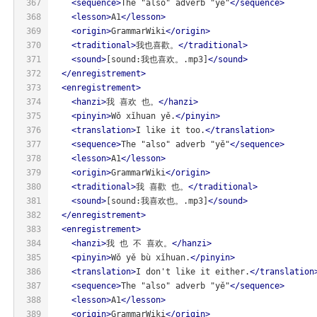
367
<
sequence
>
The "also" adverb "yě"
</
sequence
>
368
<
lesson
>
A1
</
lesson
>
369
<
origin
>
GrammarWiki
</
origin
>
370
<
traditional
>
我也喜歡。
</
traditional
>
371
<
sound
>
[sound:我也喜欢。.mp3]
</
sound
>
372
</
enregistrement
>
373
<
enregistrement
>
374
<
hanzi
>
我 喜欢 也。
</
hanzi
>
375
<
pinyin
>
Wǒ xǐhuan yě.
</
pinyin
>
376
<
translation
>
I like it too.
</
translation
>
377
<
sequence
>
The "also" adverb "yě"
</
sequence
>
378
<
lesson
>
A1
</
lesson
>
379
<
origin
>
GrammarWiki
</
origin
>
380
<
traditional
>
我 喜歡 也。
</
traditional
>
381
<
sound
>
[sound:我喜欢也。.mp3]
</
sound
>
382
</
enregistrement
>
383
<
enregistrement
>
384
<
hanzi
>
我 也 不 喜欢。
</
hanzi
>
385
<
pinyin
>
Wǒ yě bù xǐhuan.
</
pinyin
>
386
<
translation
>
I don't like it either.
</
translation
387
<
sequence
>
The "also" adverb "yě"
</
sequence
>
388
<
lesson
>
A1
</
lesson
>
389
<
origin
>
GrammarWiki
</
origin
>