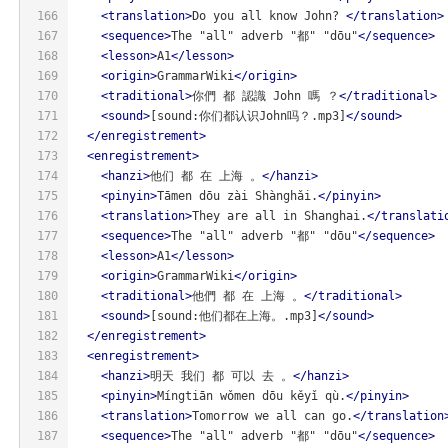
166
<
translation
>
Do you all know John? 
</
translation
>
167
<
sequence
>
The "all" adverb "都" "dōu"
</
sequence
>
168
<
lesson
>
A1
</
lesson
>
169
<
origin
>
GrammarWiki
</
origin
>
170
<
traditional
>
你們 都 認識 John 嗎 ？
</
traditional
>
171
<
sound
>
[sound:你们都认识John吗？.mp3]
</
sound
>
172
</
enregistrement
>
173
<
enregistrement
>
174
<
hanzi
>
他们 都 在 上海 。
</
hanzi
>
175
<
pinyin
>
Tāmen dōu zài Shànghǎi.
</
pinyin
>
176
<
translation
>
They are all in Shanghai.
</
translati
177
<
sequence
>
The "all" adverb "都" "dōu"
</
sequence
>
178
<
lesson
>
A1
</
lesson
>
179
<
origin
>
GrammarWiki
</
origin
>
180
<
traditional
>
他們 都 在 上海 。
</
traditional
>
181
<
sound
>
[sound:他们都在上海。.mp3]
</
sound
>
182
</
enregistrement
>
183
<
enregistrement
>
184
<
hanzi
>
明天 我们 都 可以 去 。
</
hanzi
>
185
<
pinyin
>
Míngtiān wǒmen dōu kěyǐ qù.
</
pinyin
>
186
<
translation
>
Tomorrow we all can go.
</
translation
187
<
sequence
>
The "all" adverb "都" "dōu"
</
sequence
>