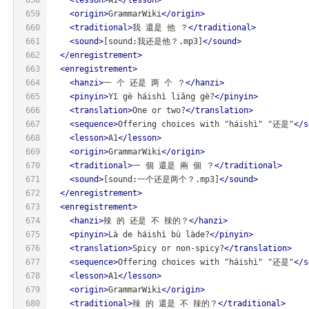
659
<
origin
>
GrammarWiki
</
origin
>
660
<
traditional
>
我 還是 他 ？
</
traditional
>
661
<
sound
>
[sound:我还是他？.mp3]
</
sound
>
662
</
enregistrement
>
663
<
enregistrement
>
664
<
hanzi
>
一 个 还是 两 个 ？
</
hanzi
>
665
<
pinyin
>
Yī gè háishì liǎng gè?
</
pinyin
>
666
<
translation
>
One or two?
</
translation
>
667
<
sequence
>
Offering choices with "háishì" "还是"
</
s
668
<
lesson
>
A1
</
lesson
>
669
<
origin
>
GrammarWiki
</
origin
>
670
<
traditional
>
一 個 還是 兩 個 ？
</
traditional
>
671
<
sound
>
[sound:一个还是两个？.mp3]
</
sound
>
672
</
enregistrement
>
673
<
enregistrement
>
674
<
hanzi
>
辣 的 还是 不 辣的？
</
hanzi
>
675
<
pinyin
>
Là de háishì bù làde?
</
pinyin
>
676
<
translation
>
Spicy or non-spicy?
</
translation
>
677
<
sequence
>
Offering choices with "háishì" "还是"
</
s
678
<
lesson
>
A1
</
lesson
>
679
<
origin
>
GrammarWiki
</
origin
>
680
<
traditional
>
辣 的 還是 不 辣的？
</
traditional
>