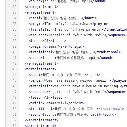
31
<
sound
>
[sound:他没有工作吗？.mp3]
</
sound
>
32
</
enregistrement
>
33
<
enregistrement
>
34
<
hanzi
>
他们 没有 爸爸 妈妈 。
</
hanzi
>
35
<
pinyin
>
Tāmen méiyǒu bàba māma.
</
pinyin
>
36
<
translation
>
They don't have parents.
</
translatio
37
<
sequence
>
Negation of "yǒu" with "méi"
</
sequence
>
38
<
lesson
>
A1
</
lesson
>
39
<
origin
>
GrammarWiki
</
origin
>
40
<
traditional
>
他們 沒有 爸爸 媽媽 。
</
traditional
>
41
<
sound
>
[sound:他们没有爸爸妈妈。.mp3]
</
sound
>
42
</
enregistrement
>
43
<
enregistrement
>
44
<
hanzi
>
我们 在 北京 没有 房子。
</
hanzi
>
45
<
pinyin
>
Wǒmen zài Běijīng méiyǒu fángzi. 
</
pinyin
46
<
translation
>
We don't have a house in Beijing.
</
t
47
<
sequence
>
Negation of "yǒu" with "méi"
</
sequence
>
48
<
lesson
>
A1
</
lesson
>
49
<
origin
>
GrammarWiki
</
origin
>
50
<
traditional
>
我們 在 北京 沒有 房子。
</
traditional
>
51
<
sound
>
[sound:我们在北京没有房子。.mp3]
</
sound
>
52
</
enregistrement
>
53
<
enregistrement
>