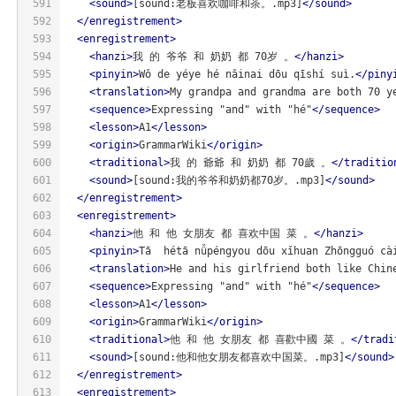
591
<
sound
>
[sound:老板喜欢咖啡和茶。.mp3]
</
sound
>
592
</
enregistrement
>
593
<
enregistrement
>
594
<
hanzi
>
我 的 爷爷 和 奶奶 都 70岁 。
</
hanzi
>
595
<
pinyin
>
Wǒ de yéye hé nǎinai dōu qīshí suì.
</
piny
596
<
translation
>
My grandpa and grandma are both 70 y
597
<
sequence
>
Expressing "and" with "hé"
</
sequence
>
598
<
lesson
>
A1
</
lesson
>
599
<
origin
>
GrammarWiki
</
origin
>
600
<
traditional
>
我 的 爺爺 和 奶奶 都 70歲 。
</
traditio
601
<
sound
>
[sound:我的爷爷和奶奶都70岁。.mp3]
</
sound
>
602
</
enregistrement
>
603
<
enregistrement
>
604
<
hanzi
>
他 和 他 女朋友 都 喜欢中国 菜 。
</
hanzi
>
605
<
pinyin
>
Tā  hétā nǚpéngyou dōu xǐhuan Zhōngguó cà
606
<
translation
>
He and his girlfriend both like Chin
607
<
sequence
>
Expressing "and" with "hé"
</
sequence
>
608
<
lesson
>
A1
</
lesson
>
609
<
origin
>
GrammarWiki
</
origin
>
610
<
traditional
>
他 和 他 女朋友 都 喜歡中國 菜 。
</
tradi
611
<
sound
>
[sound:他和他女朋友都喜欢中国菜。.mp3]
</
sound
>
612
</
enregistrement
>
613
<
enregistrement
>