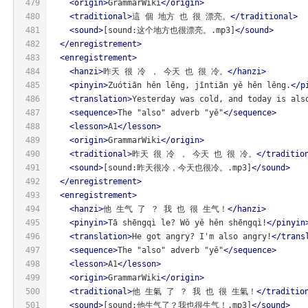
479
<
origin
>
GrammarWiki
</
origin
>
480
<
traditional
>
這 個 地方 也 很 漂亮。
</
traditional
>
481
<
sound
>
[sound:这个地方也很漂亮。.mp3]
</
sound
>
482
</
enregistrement
>
483
<
enregistrement
>
484
<
hanzi
>
昨天 很 冷 ， 今天 也 很 冷。
</
hanzi
>
485
<
pinyin
>
Zuótiān hěn lěng, jīntiān yě hěn lěng.
</
p
486
<
translation
>
Yesterday was cold, and today is als
487
<
sequence
>
The "also" adverb "yě"
</
sequence
>
488
<
lesson
>
A1
</
lesson
>
489
<
origin
>
GrammarWiki
</
origin
>
490
<
traditional
>
昨天 很 冷 ， 今天 也 很 冷。
</
traditio
491
<
sound
>
[sound:昨天很冷，今天也很冷。.mp3]
</
sound
>
492
</
enregistrement
>
493
<
enregistrement
>
494
<
hanzi
>
他 生气 了 ？ 我 也 很 生气！
</
hanzi
>
495
<
pinyin
>
Tā shēngqì le? Wǒ yě hěn shēngqì!
</
pinyin
496
<
translation
>
He got angry? I'm also angry!
</
trans
497
<
sequence
>
The "also" adverb "yě"
</
sequence
>
498
<
lesson
>
A1
</
lesson
>
499
<
origin
>
GrammarWiki
</
origin
>
500
<
traditional
>
他 生氣 了 ？ 我 也 很 生氣！
</
traditio
501
<
sound
>
[sound:他生气了？我也很生气！.mp3]
</
sound
>