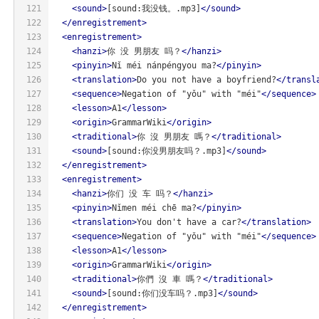
121
<
sound
>
[sound:我没钱。.mp3]
</
sound
>
122
</
enregistrement
>
123
<
enregistrement
>
124
<
hanzi
>
你 没 男朋友 吗？
</
hanzi
>
125
<
pinyin
>
Nǐ méi nánpéngyou ma?
</
pinyin
>
126
<
translation
>
Do you not have a boyfriend?
</
transl
127
<
sequence
>
Negation of "yǒu" with "méi"
</
sequence
>
128
<
lesson
>
A1
</
lesson
>
129
<
origin
>
GrammarWiki
</
origin
>
130
<
traditional
>
你 沒 男朋友 嗎？
</
traditional
>
131
<
sound
>
[sound:你没男朋友吗？.mp3]
</
sound
>
132
</
enregistrement
>
133
<
enregistrement
>
134
<
hanzi
>
你们 没 车 吗？
</
hanzi
>
135
<
pinyin
>
Nǐmen méi chē ma?
</
pinyin
>
136
<
translation
>
You don't have a car?
</
translation
>
137
<
sequence
>
Negation of "yǒu" with "méi"
</
sequence
>
138
<
lesson
>
A1
</
lesson
>
139
<
origin
>
GrammarWiki
</
origin
>
140
<
traditional
>
你們 沒 車 嗎？
</
traditional
>
141
<
sound
>
[sound:你们没车吗？.mp3]
</
sound
>
142
</
enregistrement
>