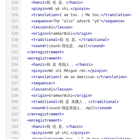
524
<
hanzi
>
我 也 是。
</
hanzi
>
525
<
pinyin
>
Wǒ yě shì.
</
pinyin
>
526
<
translation
>
I am too. / Me too.
</
translation
>
527
<
sequence
>
The "also" adverb "yě"
</
sequence
>
528
<
lesson
>
A1
</
lesson
>
529
<
origin
>
GrammarWiki
</
origin
>
530
<
traditional
>
我 也 是。
</
traditional
>
531
<
sound
>
[sound:我也是。.mp3]
</
sound
>
532
</
enregistrement
>
533
<
enregistrement
>
534
<
hanzi
>
我 是 美国人 。
</
hanzi
>
535
<
pinyin
>
Wǒ shì Měiguó rén.
</
pinyin
>
536
<
translation
>
I am an American.
</
translation
>
537
<
sequence
/>
538
<
lesson
>
A1
</
lesson
>
539
<
origin
>
GrammarWiki
</
origin
>
540
<
traditional
>
我 是 美國人 。
</
traditional
>
541
<
sound
>
[sound:我是美国人。.mp3]
</
sound
>
542
</
enregistrement
>
543
<
enregistrement
>
544
<
hanzi
>
我 也 是。
</
hanzi
>
545
<
pinyin
>
Wǒ yě shì.
</
pinyin
>
546
<
translation
>
Me too. / I am too.
</
translation
>