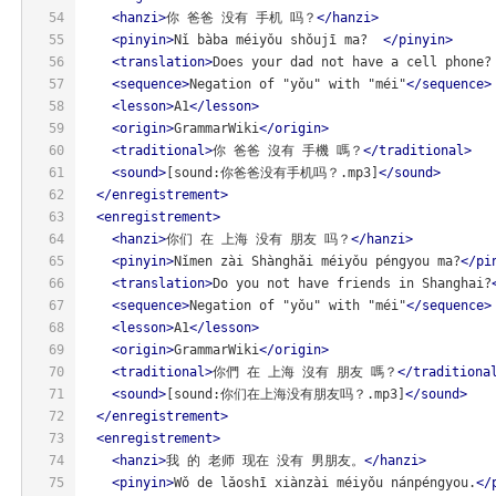
54
<
hanzi
>
你 爸爸 没有 手机 吗？
</
hanzi
>
55
<
pinyin
>
Nǐ bàba méiyǒu shǒujī ma?  
</
pinyin
>
56
<
translation
>
Does your dad not have a cell phone?
57
<
sequence
>
Negation of "yǒu" with "méi"
</
sequence
>
58
<
lesson
>
A1
</
lesson
>
59
<
origin
>
GrammarWiki
</
origin
>
60
<
traditional
>
你 爸爸 沒有 手機 嗎？
</
traditional
>
61
<
sound
>
[sound:你爸爸没有手机吗？.mp3]
</
sound
>
62
</
enregistrement
>
63
<
enregistrement
>
64
<
hanzi
>
你们 在 上海 没有 朋友 吗？
</
hanzi
>
65
<
pinyin
>
Nǐmen zài Shànghǎi méiyǒu péngyou ma?
</
pi
66
<
translation
>
Do you not have friends in Shanghai?
67
<
sequence
>
Negation of "yǒu" with "méi"
</
sequence
>
68
<
lesson
>
A1
</
lesson
>
69
<
origin
>
GrammarWiki
</
origin
>
70
<
traditional
>
你們 在 上海 沒有 朋友 嗎？
</
traditiona
71
<
sound
>
[sound:你们在上海没有朋友吗？.mp3]
</
sound
>
72
</
enregistrement
>
73
<
enregistrement
>
74
<
hanzi
>
我 的 老师 现在 没有 男朋友。
</
hanzi
>
75
<
pinyin
>
Wǒ de lǎoshī xiànzài méiyǒu nánpéngyou.
</