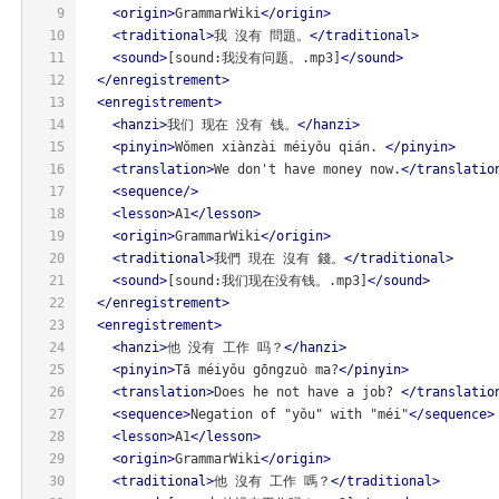
9
<
origin
>
GrammarWiki
</
origin
>
10
<
traditional
>
我 沒有 問題。
</
traditional
>
11
<
sound
>
[sound:我没有问题。.mp3]
</
sound
>
12
</
enregistrement
>
13
<
enregistrement
>
14
<
hanzi
>
我们 现在 没有 钱。
</
hanzi
>
15
<
pinyin
>
Wǒmen xiànzài méiyǒu qián. 
</
pinyin
>
16
<
translation
>
We don't have money now.
</
translatio
17
<
sequence
/>
18
<
lesson
>
A1
</
lesson
>
19
<
origin
>
GrammarWiki
</
origin
>
20
<
traditional
>
我們 現在 沒有 錢。
</
traditional
>
21
<
sound
>
[sound:我们现在没有钱。.mp3]
</
sound
>
22
</
enregistrement
>
23
<
enregistrement
>
24
<
hanzi
>
他 没有 工作 吗？
</
hanzi
>
25
<
pinyin
>
Tā méiyǒu gōngzuò ma?
</
pinyin
>
26
<
translation
>
Does he not have a job? 
</
translatio
27
<
sequence
>
Negation of "yǒu" with "méi"
</
sequence
>
28
<
lesson
>
A1
</
lesson
>
29
<
origin
>
GrammarWiki
</
origin
>
30
<
traditional
>
他 沒有 工作 嗎？
</
traditional
>