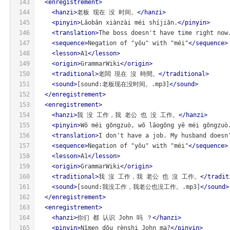
143
<
enregistrement
>
144
<
hanzi
>
老板 现在 没 时间。
</
hanzi
>
145
<
pinyin
>
Lǎobǎn xiànzài méi shíjiān.
</
pinyin
>
146
<
translation
>
The boss doesn't have time right now
147
<
sequence
>
Negation of "yǒu" with "méi"
</
sequence
>
148
<
lesson
>
A1
</
lesson
>
149
<
origin
>
GrammarWiki
</
origin
>
150
<
traditional
>
老闆 現在 沒 時間。
</
traditional
>
151
<
sound
>
[sound:老板现在没时间。.mp3]
</
sound
>
152
</
enregistrement
>
153
<
enregistrement
>
154
<
hanzi
>
我 没 工作，我 老公 也 没 工作。
</
hanzi
>
155
<
pinyin
>
Wǒ méi gōngzuò, wǒ lǎogōng yě méi gōngzuò
156
<
translation
>
I don't have a job. My husband doesn
157
<
sequence
>
Negation of "yǒu" with "méi"
</
sequence
>
158
<
lesson
>
A1
</
lesson
>
159
<
origin
>
GrammarWiki
</
origin
>
160
<
traditional
>
我 沒 工作，我 老公 也 沒 工作。
</
tradit
161
<
sound
>
[sound:我没工作，我老公也没工作。.mp3]
</
sound
>
162
</
enregistrement
>
163
<
enregistrement
>
164
<
hanzi
>
你们 都 认识 John 吗 ？
</
hanzi
>
165
<
pinyin
>
Nǐmen dōu rènshi John ma?
</
pinyin
>