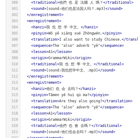
300
<
traditional
>
他們 也 是 法國 人 嗎？
</
traditional
>
301
<
sound
>
[sound:他们也是法国人吗？.mp3]
</
sound
>
302
</
enregistrement
>
303
<
enregistrement
>
304
<
hanzi
>
我 也 想 学 中文。
</
hanzi
>
305
<
pinyin
>
Wǒ yě xiǎng xué Zhōngwén.
</
pinyin
>
306
<
translation
>
I also want to study Chinese.
</
trans
307
<
sequence
>
The "also" adverb "yě"
</
sequence
>
308
<
lesson
>
A1
</
lesson
>
309
<
origin
>
GrammarWiki
</
origin
>
310
<
traditional
>
我 也 想 學 中文。
</
traditional
>
311
<
sound
>
[sound:我也想学中文。.mp3]
</
sound
>
312
</
enregistrement
>
313
<
enregistrement
>
314
<
hanzi
>
他们 也 会 去吗？
</
hanzi
>
315
<
pinyin
>
Tāmen yě huì qù ma?
</
pinyin
>
316
<
translation
>
Are they also going?
</
translation
>
317
<
sequence
>
The "also" adverb "yě"
</
sequence
>
318
<
lesson
>
A1
</
lesson
>
319
<
origin
>
GrammarWiki
</
origin
>
320
<
traditional
>
他們 也 會 去嗎？
</
traditional
>
321
<
sound
>
[sound:他们也会去吗？.mp3]
</
sound
>
322
</
enregistrement
>