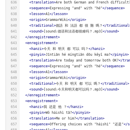
636
<
translation
>
Are both German and French difficult
637
<
sequence
>
Expressing "and" with "hé"
</
sequence
>
638
<
lesson
>
A1
</
lesson
>
639
<
origin
>
GrammarWiki
</
origin
>
640
<
traditional
>
德語 和 法語 都 很 難 嗎？
</
traditional
641
<
sound
>
[sound:德语和法语都很难吗？.mp3]
</
sound
>
642
</
enregistrement
>
643
<
enregistrement
>
644
<
hanzi
>
今天 和 明天 都 可以 吗？
</
hanzi
>
645
<
pinyin
>
Jīntiān hé míngtiān dōu kěyǐ ma?
</
pinyin
>
646
<
translation
>
Are today and tomorrow both OK?
</
tra
647
<
sequence
>
Expressing "and" with "hé"
</
sequence
>
648
<
lesson
>
A1
</
lesson
>
649
<
origin
>
GrammarWiki
</
origin
>
650
<
traditional
>
今天 和 明天 都 可以 嗎？
</
traditional
>
651
<
sound
>
[sound:今天和明天都可以吗？.mp3]
</
sound
>
652
</
enregistrement
>
653
<
enregistrement
>
654
<
hanzi
>
我 还是 他 ？
</
hanzi
>
655
<
pinyin
>
Wǒ háishì tā?
</
pinyin
>
656
<
translation
>
Me or him?
</
translation
>
657
<
sequence
>
Offering choices with "háishì" "还是"
</
s
658
<
lesson
>
A1
</
lesson
>