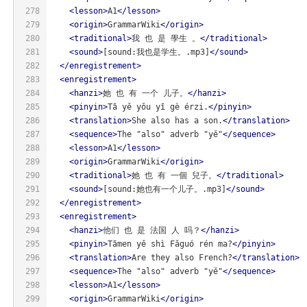
278
<
lesson
>
A1
</
lesson
>
279
<
origin
>
GrammarWiki
</
origin
>
280
<
traditional
>
我 也 是 學生 。
</
traditional
>
281
<
sound
>
[sound:我也是学生。.mp3]
</
sound
>
282
</
enregistrement
>
283
<
enregistrement
>
284
<
hanzi
>
她 也 有 一个 儿子。
</
hanzi
>
285
<
pinyin
>
Tā yě yǒu yī gè érzi.
</
pinyin
>
286
<
translation
>
She also has a son.
</
translation
>
287
<
sequence
>
The "also" adverb "yě"
</
sequence
>
288
<
lesson
>
A1
</
lesson
>
289
<
origin
>
GrammarWiki
</
origin
>
290
<
traditional
>
她 也 有 一個 兒子。
</
traditional
>
291
<
sound
>
[sound:她也有一个儿子。.mp3]
</
sound
>
292
</
enregistrement
>
293
<
enregistrement
>
294
<
hanzi
>
他们 也 是 法国 人 吗？
</
hanzi
>
295
<
pinyin
>
Tāmen yě shì Fǎguó rén ma?
</
pinyin
>
296
<
translation
>
Are they also French?
</
translation
>
297
<
sequence
>
The "also" adverb "yě"
</
sequence
>
298
<
lesson
>
A1
</
lesson
>
299
<
origin
>
GrammarWiki
</
origin
>