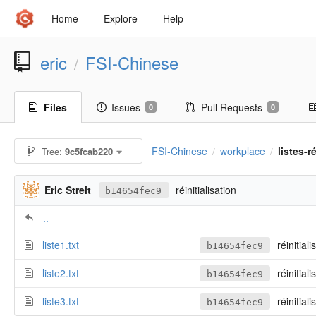
Home
Explore
Help
eric
FSI-Chinese
/
Files
Issues
Pull Requests
0
0
FSI-Chinese
workplace
listes-
Tree:
9c5fcab220
/
/
Eric Streit
réinitialisation
b14654fec9
..
liste1.txt
réinitiali
b14654fec9
liste2.txt
réinitiali
b14654fec9
liste3.txt
réinitiali
b14654fec9