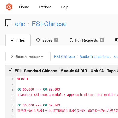
Home
Explore
Help
eric
FSI-Chinese
/
Files
Issues
Pull Requests
0
0
FSI-Chinese
Audio-Transcripts
St
Branch:
master
/
/
FSI - Standard Chinese - Module 04 DIR - Unit 04 - Tape 
1
WEBVTT
2
3
00
:00.000
-->
00
:30.000
4
standard
Chinese,a
modular
approach,directions
module,
5
6
00
:30.000
-->
00
:59.840
7
请问卖书的在几楼?毕业,请问厕所在几楼?卖书的,请问卖书的在几楼?
8