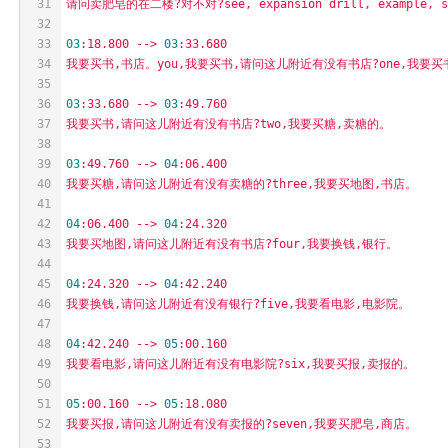
31
请问卖肥皂的在二楼?对不对?see,
expansion
drill,
example,
s
32
33
03
:18.800
-->
03
:33.680
34
我要买书,书店。you,我要买书,请问这儿附近有没有书店?one,我要买
35
36
03
:33.680
-->
03
:49.760
37
我要买书,请问这儿附近有没有书店?two,我要买糖,卖糖的。
38
39
03
:49.760
-->
04
:06.400
40
我要买糖,请问这儿附近有没有卖糖的?three,我要买地图,书店。
41
42
04
:06.400
-->
04
:24.320
43
我要买地图,请问这儿附近有没有书店?four,我要换钱,银行。
44
45
04
:24.320
-->
04
:42.240
46
我要换钱,请问这儿附近有没有银行?five,我要看电影,电影院。
47
48
04
:42.240
-->
05
:00.160
49
我要看电影,请问这儿附近有没有电影院?six,我要买报,卖报的。
50
51
05
:00.160
-->
05
:18.080
52
我要买报,请问这儿附近有没有卖报的?seven,我要买肥皂,商店。
53