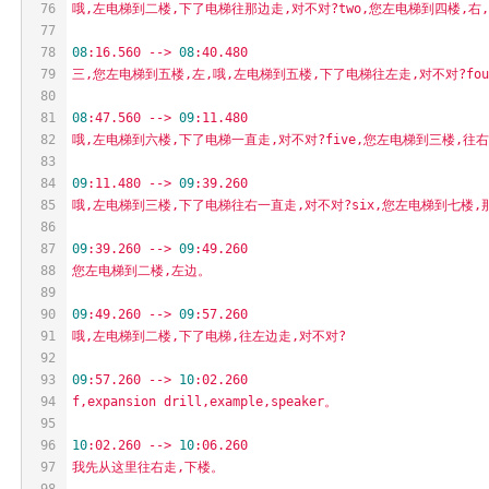
76
哦,左电梯到二楼,下了电梯往那边走,对不对?two,您左电梯到四楼,右
77
78
08
:16.560
-->
08
:40.480
79
三,您左电梯到五楼,左,哦,左电梯到五楼,下了电梯往左走,对不对?fou
80
81
08
:47.560
-->
09
:11.480
82
哦,左电梯到六楼,下了电梯一直走,对不对?five,您左电梯到三楼,往右
83
84
09
:11.480
-->
09
:39.260
85
哦,左电梯到三楼,下了电梯往右一直走,对不对?six,您左电梯到七楼,那
86
87
09
:39.260
-->
09
:49.260
88
您左电梯到二楼,左边。
89
90
09
:49.260
-->
09
:57.260
91
哦,左电梯到二楼,下了电梯,往左边走,对不对?
92
93
09
:57.260
-->
10
:02.260
94
f,expansion
drill,example,speaker。
95
96
10
:02.260
-->
10
:06.260
97
我先从这里往右走,下楼。
98