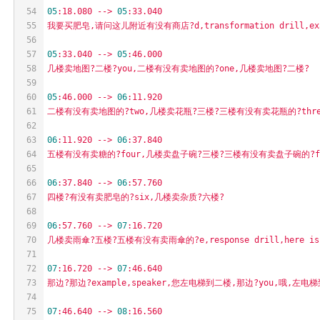
54
05
:18.080
-->
05
:33.040
55
我要买肥皂,请问这儿附近有没有商店?d,transformation
drill,e
56
57
05
:33.040
-->
05
:46.000
58
几楼卖地图?二楼?you,二楼有没有卖地图的?one,几楼卖地图?二楼?
59
60
05
:46.000
-->
06
:11.920
61
二楼有没有卖地图的?two,几楼卖花瓶?三楼?三楼有没有卖花瓶的?thre
62
63
06
:11.920
-->
06
:37.840
64
五楼有没有卖糖的?four,几楼卖盘子碗?三楼?三楼有没有卖盘子碗的?f
65
66
06
:37.840
-->
06
:57.760
67
四楼?有没有卖肥皂的?six,几楼卖杂质?六楼?
68
69
06
:57.760
-->
07
:16.720
70
几楼卖雨傘?五楼?五楼有没有卖雨傘的?e,response
drill,here
is
71
72
07
:16.720
-->
07
:46.640
73
那边?那边?example,speaker,您左电梯到二楼,那边?you,哦,
74
75
07
:46.640
-->
08
:16.560